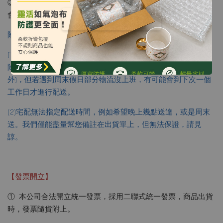
③ 超商 : 訂單成立的隔日會進行出貨，通常是出貨後的2-3天
會收到商品到店簡訊通知，請於七日內完成領取。
附註 :
(1)我們目前是委託新竹、黑貓、友利、聯新等..物流宅配運送，
除非遇到貨量較大的狀況，通常是當天寄出隔日收到(偏遠除
外)，但若遇到周末假日部分物流沒上班，有可能會到下次一個
工作日才進行配送。
(2)宅配無法指定配送時間，例如希望晚上幾點送達，或是周末
送。我們僅能盡量幫您備註在出貨單上，但無法保證，請見
諒。
【發票開立】
① 本公司合法開立統一發票，採用二聯式統一發票，商品出貨
時，發票隨貨附上。