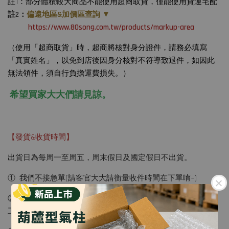
註1：部分體積較大商品不能使用超商取貨，僅能使用貨運宅配
註2：
偏遠地區&加價區查詢 ▼
https://www.80song.com.tw/products/markup-area
（使用「超商取貨」時，超商將核對身分證件，請務必填寫
「真實姓名」，以免到店後因身分核對不符導致退件，如因此
無法領件，須自行負擔運費損失。）
希望買家大大們請見諒。
【發貨&收貨時間】
出貨日為每周一至周五，周末假日及國定假日不出貨。
① 我們不接急單(請客官大大請衡量收件時間在下單唷~)
② 宅配 : 訂單成立的隔日會進行出貨，通常是出貨後的下一個
工作日送達，詳見附註(1.2)。