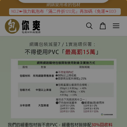
網購愛用者的包材
NO.2➽強力氣泡布『滿二件折120元』再加碼《免運❧GO!》