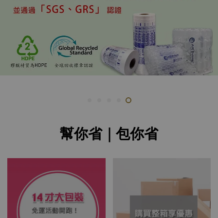
幫你省｜包你省