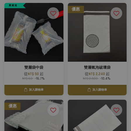
買 就 送
優惠
雙層袋中袋
雙層氣泡破壞袋
從
NT$ 50
起
從
NT$ 2,240
起
NT$ 60
-16.7%
NT$ 2,500
-10.4%
加入購物車
加入購物車
優惠