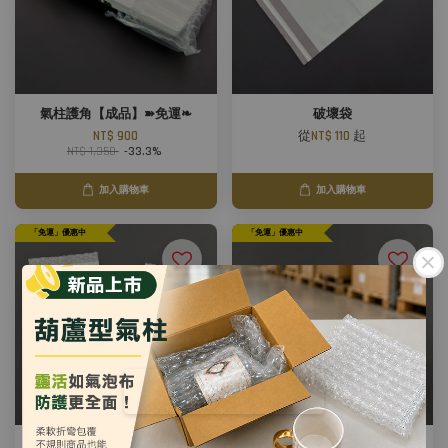
氣柱護角【成品】➽免運❧
破壞袋
NT$ 900
從
NT$ 110
起
NT$ 1,350
-33.3%
加入購物車
加入購物車
「免運」優惠中
「免運」優惠中
單層氣泡袋 ➽免運❧
雙層氣泡袋 ➽免運❧