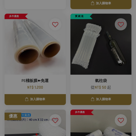
加入購物車
多件優惠
買 就 送
PE棧板膜➽免運
氣柱袋
NT$ 1,200
從
NT$ 50
起
加入購物車
加入購物車
多件優惠
優惠