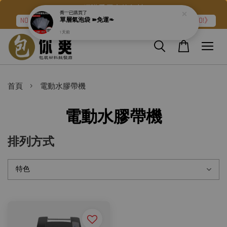
網購愛用者的包材
喬***
已購買了
NO.2➽強力氣泡布『滿二件折120元』再加碼《免運❧GO!》
單層氣泡袋 ➽免運❧
1 天前
›
首頁
電動水膠帶機
電動水膠帶機
排列方式