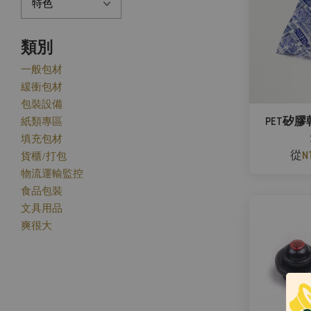
類別
一般包材
緩衝包材
包裝設備
PET矽膠
紙類專區
填充包材
從
N
貨櫃/打包
物流運輸監控
食品包裝
文具用品
爽很大