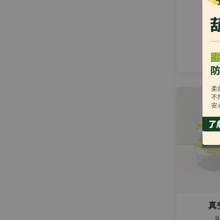
酒
從
真
N