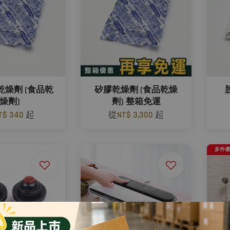
乾燥劑 (食品乾
矽膠乾燥劑 (食品乾燥
燥劑)
劑) 整箱免運
T$ 340
起
從
NT$ 3,300
起
多件