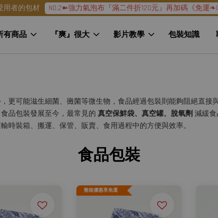
NO.2➽強力氣泡布『滿二件折120元』再加碼《免運❧G
愛用者的包材
所有商品
『爽』很大
影片教學
包裝知識
外，更可能滋生細菌、黴菌等微生物，食品經過包裝則能夠阻絕直接
。食品包裝發展至今，最常見的
真空保鮮袋、真空罐、脫氧劑
減緩食
運輸時裝箱、搬運、保管、販賣、食用過程中的方便與效率。
食品包裝
整箱優惠享免運