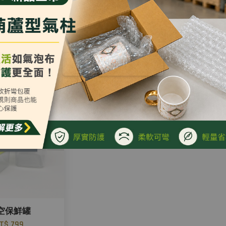
瓶真空塞
真空保鮮封口機
NT$ 65
起
NT$ 0
售完
空保鮮罐
T$ 799