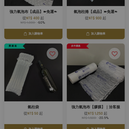
強力氣泡布【成品】➽免運❧
氣泡柱捲【成品】➽免運❧
從
NT$ 400
起
從
NT$ 900
起
NT$ 1,000
-60%
加入購物車
加入購物車
買 就 送
多件優惠
氣柱袋
強力氣泡布【膠膜】｜洽客服
從
NT$ 50
起
從
NT$ 1,250
起
NT$ 1,580
-20.9%