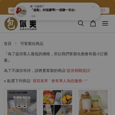
網購愛用者的包材
NO.2➽強力氣泡布『滿二件折120元』再加碼《免運❧GO!》
›
首頁
可客製化商品
『為了提供客人最低的價格，所以我們客製化都會有最小訂購
量』
為了不讓你等待，請將要客製的商品"
提供相關資訊
"
※ 點選下列商品"
填寫表單 " 會有專人為您服務~^^