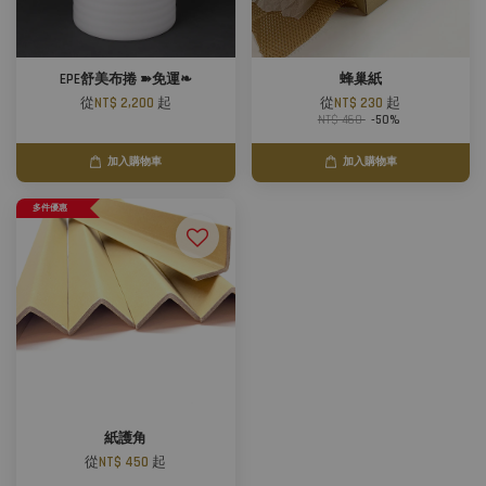
EPE舒美布捲 ➽免運❧
蜂巢紙
從
NT$ 2,200
起
從
NT$ 230
起
NT$ 460
-50%
加入購物車
加入購物車
多件優惠
紙護角
從
NT$ 450
起