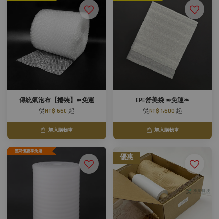
傳統氣泡布【捲裝】➽免運
EPE舒美袋 ➽免運❧
從
NT$ 660
起
從
NT$ 1,600
起
加入購物車
加入購物車
整箱優惠享免運
優惠