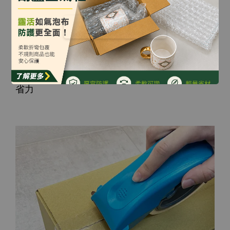
省力封箱設計
有效降低封箱阻力的專利結構，讓您封箱輕鬆又
省力