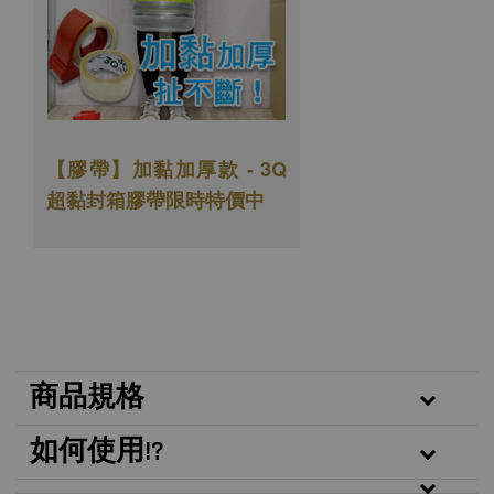
【膠帶】加黏加厚款 - 3Q
超黏封箱膠帶
限時特價中
商品規格
如何使用!?