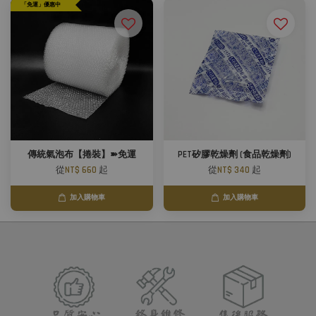
「免運」優惠中
傳統氣泡布【捲裝】➽免運
PET矽膠乾燥劑 (食品乾燥劑)
從
NT$ 660
起
從
NT$ 340
起
加入購物車
加入購物車