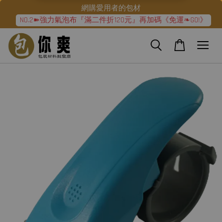
網購愛用者的包材
NO.2➽強力氣泡布『滿二件折120元』再加碼《免運❧GO!》