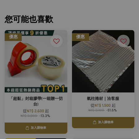
您可能也喜歡
優惠
優惠
「超黏」封箱膠帶(一箱贈一切
氣柱捲材｜洽客服
台)
從
NT$ 1,500
起
NT$ 3,100
-51.6%
從
NT$ 2,600
起
NT$ 3,000
-13.3%
加入購物車
加入購物車