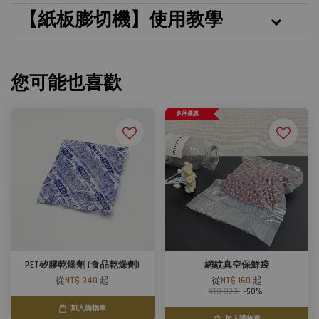
【紙板膨切機】使用教學
您可能也喜歡
多件優惠
PET矽膠乾燥劑 (食品乾燥劑)
網紋真空保鮮袋
從
NT$ 340
起
從
NT$ 160
起
NT$ 320
-50%
加入購物車