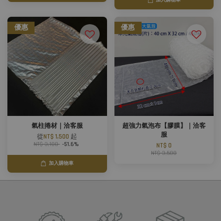
加入購物車
優惠
優惠
氣柱捲材｜洽客服
超強力氣泡布【膠膜】｜洽客
服
從
NT$ 1,500
起
NT$ 3,100
-51.6%
NT$ 0
NT$ 3,500
加入購物車