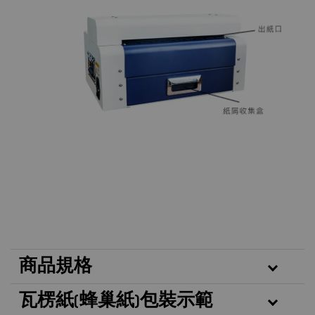
商品規格
瓦楞紙(蜂巢紙)包裝示範