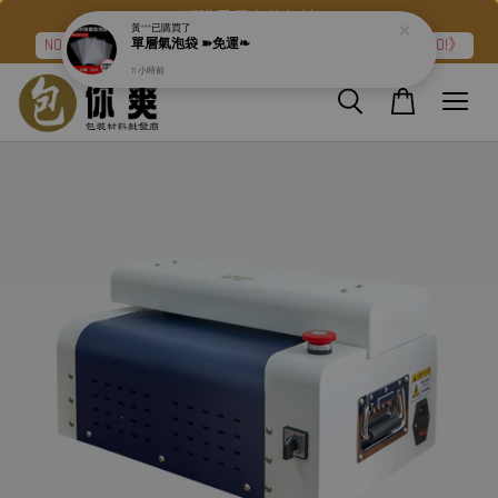
網購愛用者的包材
NO.2➽強力氣泡布『滿二件折120元』再加碼《免運❧GO!》