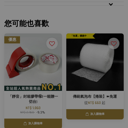
您可能也喜歡
「免運」優惠中
優惠
「靜音」封箱膠帶🔇(一箱贈一
傳統氣泡布【捲裝】➽免運
切台)
從
NT$ 660
起
NT$ 1,960
NT$ 2,160
-9.3%
加入購物車
加入購物車