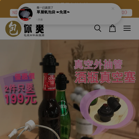
網購愛用者的包材
NO.2➽強力氣泡布『滿二件折120元』再加碼《免運❧GO!》