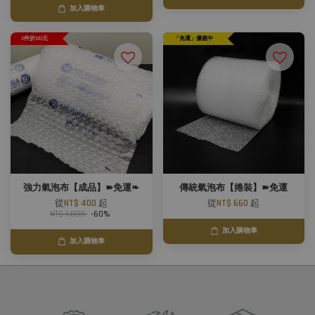
加入購物車
2件折120元
「免運」優惠中
強力氣泡布【成品】➽免運❧
傳統氣泡布【捲裝】➽免運
從
NT$ 400
起
從
NT$ 660
起
NT$ 1,000
-60%
加入購物車
加入購物車