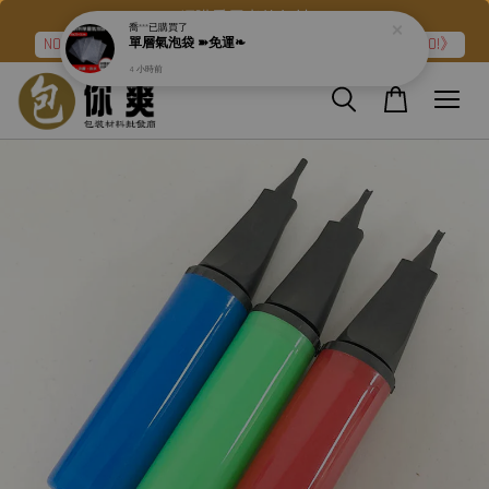
網購愛用者的包材
NO.2➽強力氣泡布『滿二件折120元』再加碼《免運❧GO!》