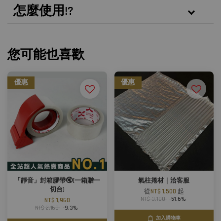
怎麼使用!?
您可能也喜歡
優惠
優惠
「靜音」封箱膠帶🔇(一箱贈一
氣柱捲材｜洽客服
切台)
從
NT$ 1,500
起
NT$ 3,100
-51.6%
NT$ 1,960
NT$ 2,160
-9.3%
加入購物車