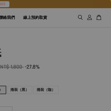
O!》
聯絡我們
線上預約取貨
紙
NT$ 1,800
-27.8%
）
捲裝（黑）
捲裝（咖）