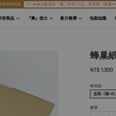
NO.2➽強力氣泡布『滿二件折120元』再加碼《免運❧G
愛用者的包材
所有商品
『爽』很大
影片教學
包裝知識
蜂巢
NT$ 1,300
蜂窩紙
盒裝（咖+白
數量