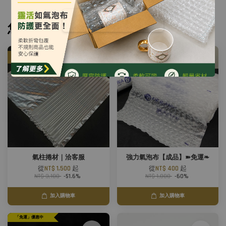
您可能也喜歡
2件折120元
優惠
氣柱捲材｜洽客服
強力氣泡布【成品】➽免運❧
從
NT$ 1,500
起
從
NT$ 400
起
NT$ 3,100
-51.6%
NT$ 1,000
-60%
加入購物車
加入購物車
「免運」優惠中