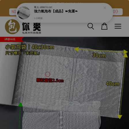
網購愛用者的包材
有人
added to cart
NO.2➽強力氣泡布『滿二件折120元』再加碼《免運❧GO!》
強力氣泡布【成品】➽免運❧
3 小時前
2件折120元