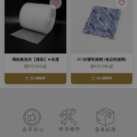
傳統氣泡布【捲裝】➽免運
PET矽膠乾燥劑 (食品乾燥劑)
從
NT$ 660
起
從
NT$ 340
起
加入購物車
加入購物車