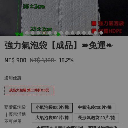
強力氣泡袋【成品】➽免運❧
NT$ 900
NT$ 1,100
-18.2%
適用優惠
成品大包裝 第二件折120元
葫蘆氣泡袋
小氣泡袋100片/捲
中氣泡袋200片/捲
｜優惠活動
大氣泡袋100片/捲
長形氣泡袋120片/捲
不可併用