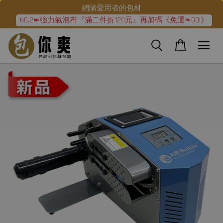
網購愛用者的包材
NO.2➽強力氣泡布『滿二件折120元』再加碼《免運❧GO!》