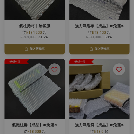
氣柱捲材｜洽客服
強力氣泡布【成品】➽免運❧
從
NT$ 1,500
起
從
NT$ 400
起
NT$ 3,100
-51.6%
NT$ 1,000
-60%
加入購物車
加入購物車
2件折120元
2件折120元
氣泡柱捲【成品】➽免運❧
強力氣泡袋【成品】➽免運❧
從
NT$ 900
起
從
NT$ 0
起