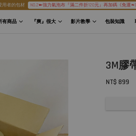
NO.2➽強力氣泡布『滿二件折120元』再加碼《免運❧G
愛用者的包材
所有商品
『爽』很大
影片教學
包裝知識
3M膠帶
NT$ 899