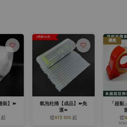
2件折120元
優惠
捲裝】➽
氣泡柱捲【成品】➽免
「超黏
運❧
0
起
從
NT$ 900
起
從
N
NT$