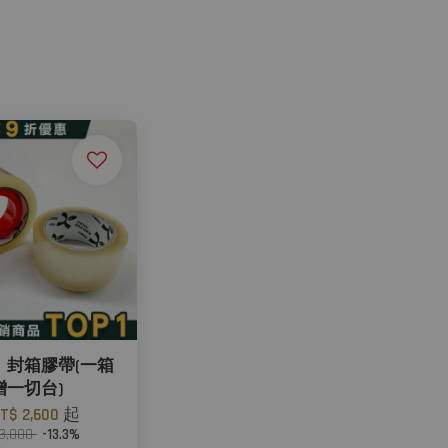
」封箱膠帶(一箱
贈一切台)
T$ 2,600
起
 3,000
-13.3%