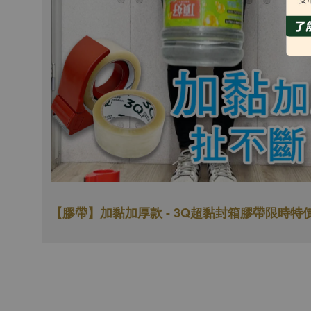
【膠帶】加黏加厚款 - 3Q超黏封箱膠帶
限時特