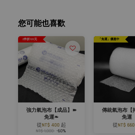
您可能也喜歡
2件折120元
「免運」優惠中
強力氣泡布【成品】➽
傳統氣泡布【
免運❧
免運
從
NT$ 400
起
從
NT$ 66
NT$ 1,000
-60%