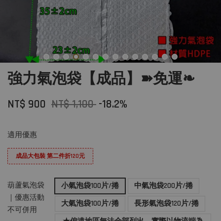
強力氣泡袋【成品】➽免運❧
NT$ 900
NT$ 1,100
-18.2%
適用優惠
成品大包裝 第二件折120元
葫蘆氣泡袋
小氣泡袋100片/捲
中氣泡袋200片/捲
｜優惠活動
大氣泡袋100片/捲
長形氣泡袋120片/捲
不可併用