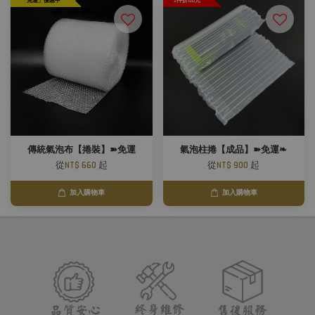
「免運」優惠中
2件折120元
傳統氣泡布【捲裝】➽免運
氣泡柱捲【成品】➽免運❧
從
NT$ 660
起
從
NT$ 900
起
加入購物車
加入購物車