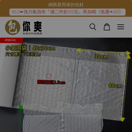
網購愛用者的包材
NO.2➽強力氣泡布『滿二件折120元』再加碼《免運❧GO!》
2件折120元