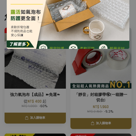
您可能也喜歡
2件折120元
優惠
強力氣泡布【成品】➽免運❧
「靜音」封箱膠帶🔇(一箱贈一
切台)
從
NT$ 400
起
NT$ 1,000
-60%
NT$ 1,960
NT$ 2,160
-9.3%
加入購物車
加入購物車