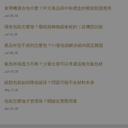
束帶機適合包什麼？中元香品與中秋禮盒的整裝防護應用
Jul 28, 26
環保包裝怎麼做？廢紙箱轉換緩衝材的 3 款機型比較
Jul 14, 26
產品外型不規則怎麼包？PU發泡袋解決箱內固定難題
Jul 06, 26
氣泡布保護力不夠？少量出貨可以考慮這種充氣包材
Jun 01, 26
紙類包裝如何降低碳排？問題可能不在材料本身
May 11, 26
包裝怎麼做才更環保？關鍵在實際用量
Apr 22, 26