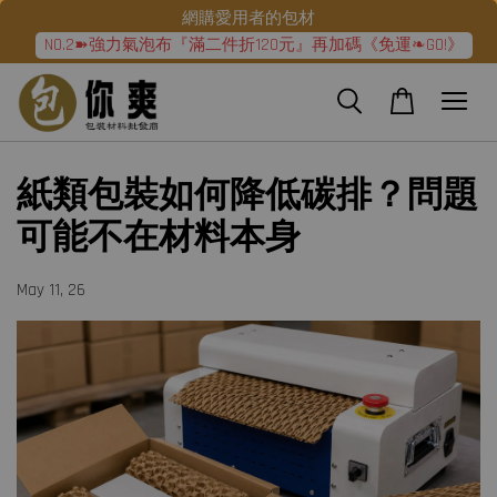
網購愛用者的包材
NO.2➽強力氣泡布『滿二件折120元』再加碼《免運❧GO!》
紙類包裝如何降低碳排？問題
可能不在材料本身
May 11, 26