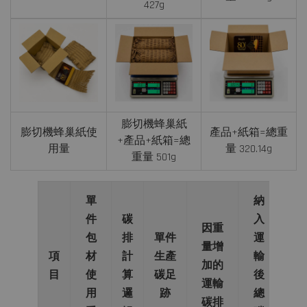
427g
膨切機蜂巢紙
膨切機蜂巢紙使
產品+紙箱=總重
+產品+紙箱=總
用量
量 320.14g
重量 501g
單
納
件
碳
入
因重
包
排
單件
運
最
量增
項
材
計
生產
輸
終
加的
目
使
算
碳足
後
結
運輸
用
邏
跡
總
果
碳排