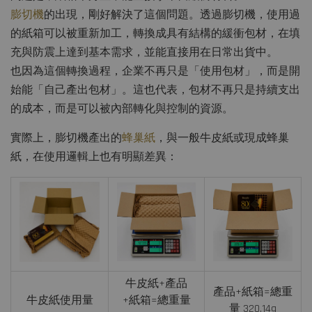
膨切機
的出現，剛好解決了這個問題。透過膨切機，使用過
的紙箱可以被重新加工，轉換成具有結構的緩衝包材，在填
充與防震上達到基本需求，並能直接用在日常出貨中。
也因為這個轉換過程，企業不再只是「使用包材」，而是開
始能「自己產出包材」。這也代表，包材不再只是持續支出
的成本，而是可以被內部轉化與控制的資源。
實際上，膨切機產出的
蜂巢紙
，與一般牛皮紙或現成蜂巢
紙，在使用邏輯上也有明顯差異：
牛皮紙+產品
產品+紙箱=總重
牛皮紙使用量
+紙箱=總重量
量 320.14g