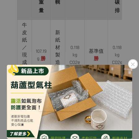
重
輯
碳
量
排
牛
皮
新
紙
紙
／
材
0.118
0.118
基
107.19
基準值
現
製
kg
kg
準
g
勝
勝
成
造
CO2e
CO2e
值
蜂
碳
巢
排
紙
總
回
碳
收
排
膨
紙
約
約
切
0.005
箱
+0.0007
0.006
為
機
kg
180 g
再
kg
kg
原
蜂
CO2e