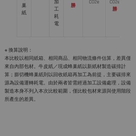
加
CO2e
CO2e
生
巢
勝
工
勝
紙
紙
耗
的
電
5%
勝
※ 換算說明：
本比較以相同紙箱、相同商品、相同物流條件估算，差異僅
來自內部包材。牛皮紙／現成蜂巢紙以新紙材製造碳排計
算；膨切機蜂巢紙則以回收紙箱再加工為前提，主要碳排來
源為設備運轉耗電。由於兩者皆需經過加工設備處理，設備
製造本身不列入本次比較範圍，僅比較包材來源與使用階段
所產生的差異。