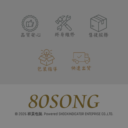
© 2026 祥昊包裝. Powered SHOCKINDICATOR ENTEPRISE CO.,LTD.