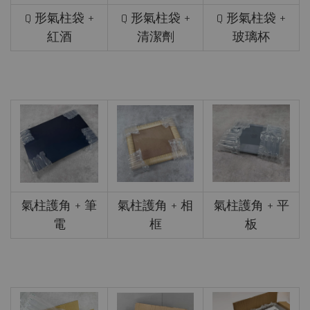
Q 形氣柱袋 +
Q 形氣柱袋 +
Q 形氣柱袋 +
紅酒
清潔劑
玻璃杯
氣柱護角 + 筆
氣柱護角 + 相
氣柱護角 + 平
電
框
板