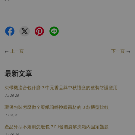
←
上一頁
下一頁
→
最新文章
束帶機適合包什麼？中元香品與中秋禮盒的整裝防護應用
Jul 28, 26
環保包裝怎麼做？廢紙箱轉換緩衝材的 3 款機型比較
Jul 14, 26
產品外型不規則怎麼包？PU發泡袋解決箱內固定難題
Jul 06, 26