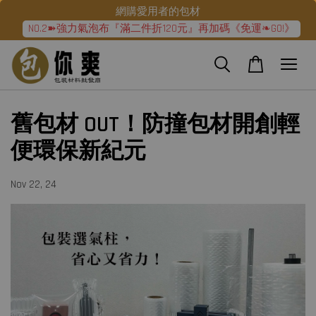
網購愛用者的包材
NO.2➽強力氣泡布『滿二件折120元』再加碼《免運❧GO!》
舊包材 OUT！防撞包材開創輕
便環保新紀元
Nov 22, 24