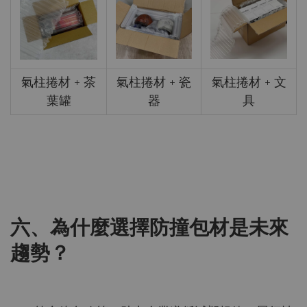
氣柱捲材 + 茶
氣柱捲材 + 瓷
氣柱捲材 + 文
葉罐
器
具
六、為什麼選擇防撞包材是未來
趨勢？