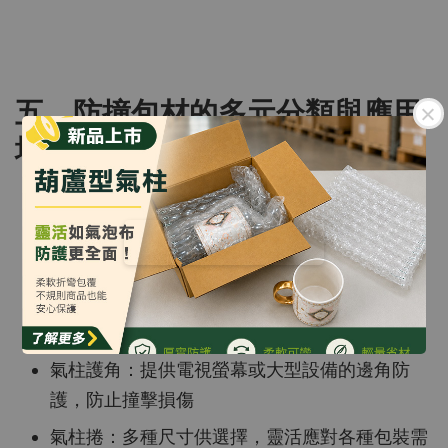
五、防撞包材的多元分類與應用
場景
L 形氣柱袋：適用於電器、精品、食品等多種產
品包裝
Q 形氣柱袋：特別適合酒瓶的保護，包裹緊密且
安全
氣柱護角：提供電視螢幕或大型設備的邊角防
護，防止撞擊損傷
氣柱捲：多種尺寸供選擇，靈活應對各種包裝需