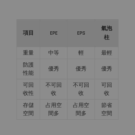
氣泡
項目
EPE
EPS
柱
重量
中等
輕
最輕
防護
優秀
優秀
優秀
性能
可回
不可回
不可回
可回
收性
收
收
收
存儲
占用空
占用空
節省
空間
間多
間多
空間