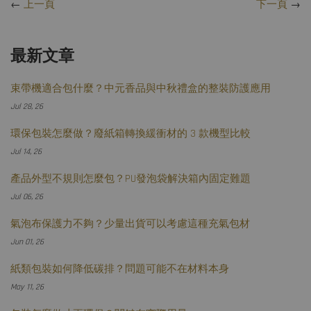
←
上一頁
下一頁
→
最新文章
束帶機適合包什麼？中元香品與中秋禮盒的整裝防護應用
Jul 28, 26
環保包裝怎麼做？廢紙箱轉換緩衝材的 3 款機型比較
Jul 14, 26
產品外型不規則怎麼包？PU發泡袋解決箱內固定難題
Jul 06, 26
氣泡布保護力不夠？少量出貨可以考慮這種充氣包材
Jun 01, 26
紙類包裝如何降低碳排？問題可能不在材料本身
May 11, 26