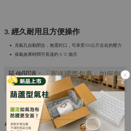
3. 經久耐用且方便操作
充氣孔自動閉合，無需封口，可承受100公斤左右的壓力
保氣效果時間可長達約 6-12 個月
延伸閱讀：
「寄送國際包裹」如何包
裝？具備 3 種特性不易損壞！
4. 氣柱袋的應用