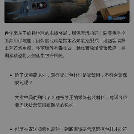
近年來為了維持地球的永續發展，環保意識抬頭！歐美幾乎全
面禁用保麗龍；因保麗龍就是聚苯乙烯發泡製成，遇熱容易釋
出苯乙烯單體、多苯環等有毒物質，動物實驗證實會致癌，長
期累積恐對人體產生致癌風險。
除了保麗龍以外，還有哪些包材也是被禁用，不符合環保
規範呢？
文章中我們列出了 3 種被禁用的緩衝包裝材料，建議各位
要盡快捨棄使用這類型的包材~
那麼在寄送國際包裹時，到底應該要怎麼選擇包材才能符