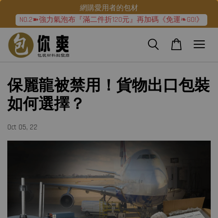
網購愛用者的包材
NO.2➽強力氣泡布『滿二件折120元』再加碼《免運❧GO!》
保麗龍被禁用！貨物出口包裝
如何選擇？
Oct 05, 22