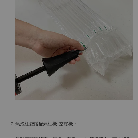
氣泡柱袋搭配氣柱機+空壓機：