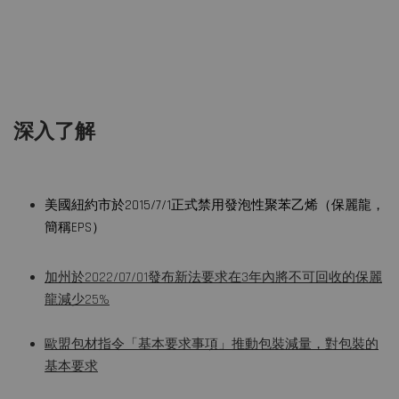
深入了解
美國紐約市於2015/7/1正式禁用發泡性聚苯乙烯（保麗龍，
簡稱EPS）
加州於2022/07/01發布新法要求在3年內將不可回收的保麗
龍減少25%
歐盟包材指令「基本要求事項」推動包裝減量，對包裝的
基本要求