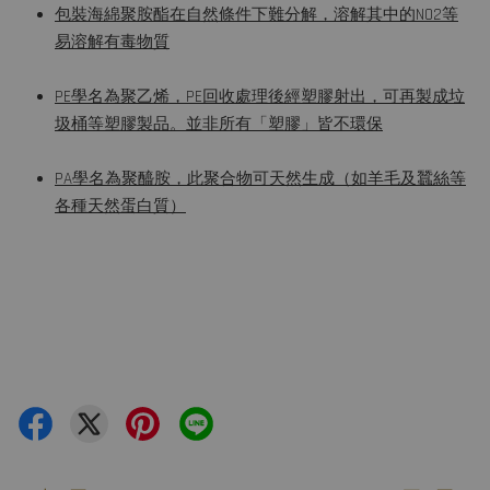
包裝海綿聚胺酯在自然條件下難分解，溶解其中的NO2等
易溶解有毒物質
PE學名為聚乙烯，PE回收處理後經塑膠射出，可再製成垃
圾桶等塑膠製品。並非所有「塑膠」皆不環保
PA學名為聚醯胺，此聚合物可天然生成（如羊毛及蠶絲等
各種天然蛋白質）