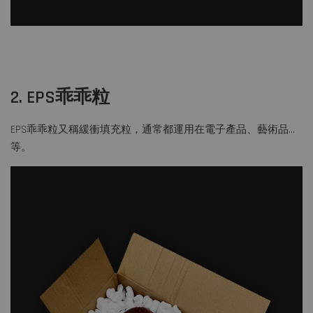
2. EPS乖乖粒
EPS乖乖粒又稱緩衝填充粒，通常都運用在電子產品、藝術品…
等。