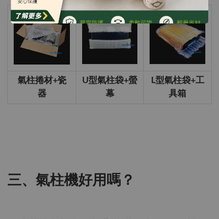
氣柱捲材+瓷
U型氣柱袋+螢
L型氣柱袋+工
器
幕
具箱
三、氣柱機好用嗎？