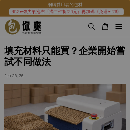
網購愛用者的包材
NO.2➽強力氣泡布『滿二件折120元』再加碼《免運❧GO!》
填充材料只能買？企業開始嘗
試不同做法
Feb 25, 26