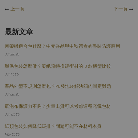
←
上一頁
下一頁
→
最新文章
束帶機適合包什麼？中元香品與中秋禮盒的整裝防護應用
Jul 28, 26
環保包裝怎麼做？廢紙箱轉換緩衝材的 3 款機型比較
Jul 14, 26
產品外型不規則怎麼包？PU發泡袋解決箱內固定難題
Jul 06, 26
氣泡布保護力不夠？少量出貨可以考慮這種充氣包材
Jun 01, 26
紙類包裝如何降低碳排？問題可能不在材料本身
May 11, 26