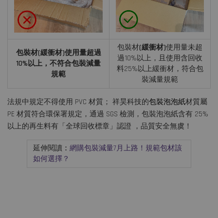
包裝材
(緩衝材)
使用量未超
包裝材(緩衝材)使用量超過
過10%以上，且使用含回收
10%以上，不符合包裝減量
料25%以上緩衝材，符合包
規範
裝減量規範
法規中規定不得使用 PVC 材質； 祥昊科技的
包裝泡泡紙
材質屬
PE 材質符合環保署規定，通過 SGS 檢測，包裝泡泡紙含有 25%
以上的再生料有「全球回收標章」認證 ，品質安全無虞！
延伸閱讀
：
網購包裝減量7月上路！規範包材該
如何選擇？