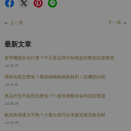
←
上一頁
下一頁
→
最新文章
束帶機適合包什麼？中元香品與中秋禮盒的整裝防護應用
Jul 28, 26
環保包裝怎麼做？廢紙箱轉換緩衝材的 3 款機型比較
Jul 14, 26
產品外型不規則怎麼包？PU發泡袋解決箱內固定難題
Jul 06, 26
氣泡布保護力不夠？少量出貨可以考慮這種充氣包材
Jun 01, 26