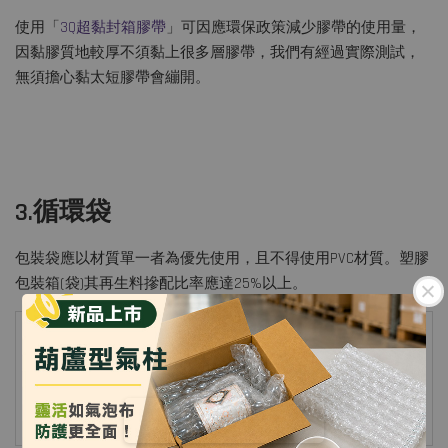
使用「
3Q超黏封箱膠帶
」可因應環保政策減少膠帶的使用量，
因黏膠質地較厚不須黏上很多層膠帶，我們有經過實際測試，
無須擔心黏太短膠帶會繃開。
3.循環袋
包裝袋應以材質單一者為優先使用，且不得使用PVC材質。塑膠
包裝箱(袋)其再生料摻配比率應達25%以上。