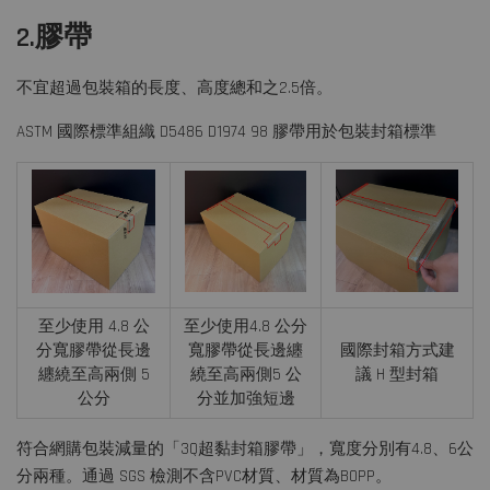
2.膠帶
不宜超過包裝箱的長度、高度總和之2.5倍。
ASTM 國際標準組織 D5486 D1974 98 膠帶用於包裝封箱標準
至少使用 4.8 公
至少使用4.8 公分
分寬膠帶從長邊
寬膠帶從長邊纏
國際封箱方式建
纏繞至高兩側 5
繞至高兩側5 公
議 H 型封箱
公分
分並加強短邊
符合網購包裝減量的「3Q超黏封箱膠帶」，寬度分別有4.8、6公
分兩種。通過 SGS 檢測不含PVC材質、材質為BOPP。