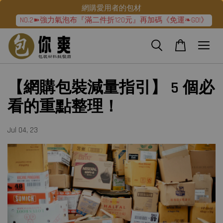
網購愛用者的包材
NO.2➽強力氣泡布『滿二件折120元』再加碼《免運❧GO!》
【網購包裝減量指引】 5 個必
看的重點整理！
Jul 04, 23