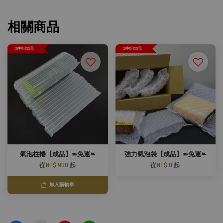
相關商品
2件折120元
2件折120元
氣泡柱捲【成品】➽免運❧
強力氣泡袋【成品】➽免運❧
從
NT$ 900
起
從
NT$ 0
起
加入購物車