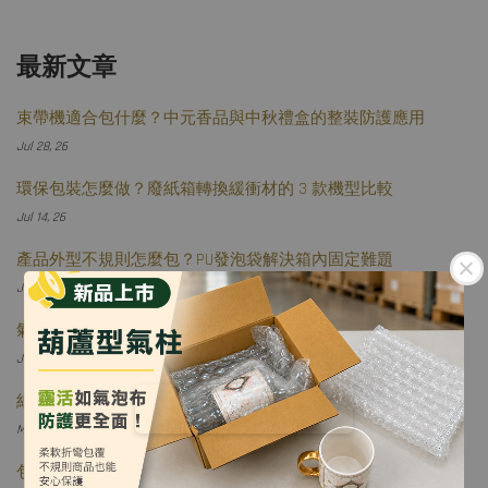
最新文章
束帶機適合包什麼？中元香品與中秋禮盒的整裝防護應用
Jul 28, 26
環保包裝怎麼做？廢紙箱轉換緩衝材的 3 款機型比較
Jul 14, 26
產品外型不規則怎麼包？PU發泡袋解決箱內固定難題
Jul 06, 26
氣泡布保護力不夠？少量出貨可以考慮這種充氣包材
Jun 01, 26
紙類包裝如何降低碳排？問題可能不在材料本身
May 11, 26
包裝怎麼做才更環保？關鍵在實際用量