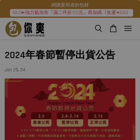
網購愛用者的包材
NO.2➽強力氣泡布『滿二件折120元』再加碼《免運❧GO!》
2024年春節暫停出貨公告
Jan 25, 24