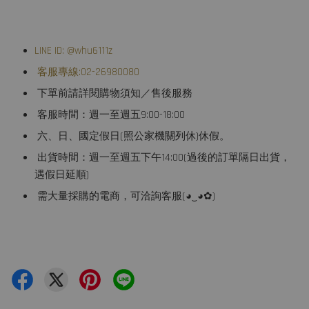
LINE ID: @whu6111z
客服專線:02-26980080
下單前請詳閱購物須知／售後服務
客服時間：週一至週五9:00-18:00
六、日、國定假日(照公家機關列休)休假。
出貨時間：週一至週五下午14:00(過後的訂單隔日出貨，
遇假日延順)
需大量採購的電商，可洽詢客服(◕‿◕✿)