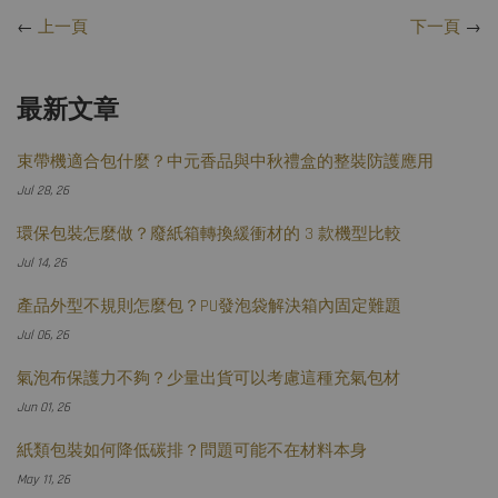
←
上一頁
下一頁
→
最新文章
束帶機適合包什麼？中元香品與中秋禮盒的整裝防護應用
Jul 28, 26
環保包裝怎麼做？廢紙箱轉換緩衝材的 3 款機型比較
Jul 14, 26
產品外型不規則怎麼包？PU發泡袋解決箱內固定難題
Jul 06, 26
氣泡布保護力不夠？少量出貨可以考慮這種充氣包材
Jun 01, 26
紙類包裝如何降低碳排？問題可能不在材料本身
May 11, 26