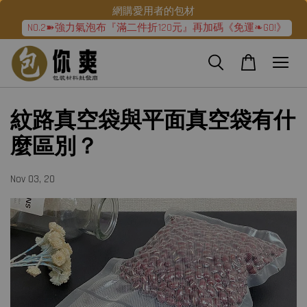
網購愛用者的包材
NO.2➽強力氣泡布『滿二件折120元』再加碼《免運❧GO!》
紋路真空袋與平面真空袋有什
麼區別？
Nov 03, 20