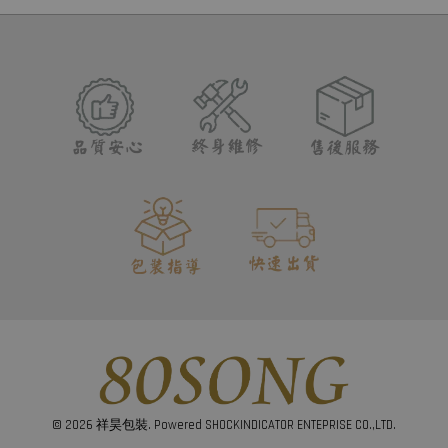
© 2026 祥昊包裝. Powered SHOCKINDICATOR ENTEPRISE CO.,LTD.