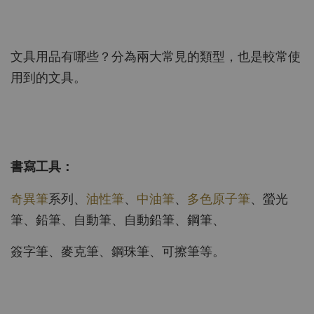
文具用品有哪些？分為兩大常見的類型，也是較常使
用到的文具
。
書寫工具：
奇異筆
系列、
油性筆
、
中油筆
、
多色原子筆
、螢光
筆、鉛筆、自動筆、自動鉛筆、鋼筆、
簽字筆、麥克筆、鋼珠筆、可擦筆等。