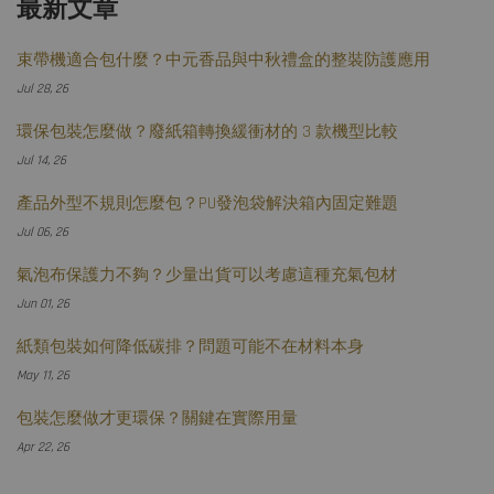
最新文章
束帶機適合包什麼？中元香品與中秋禮盒的整裝防護應用
Jul 28, 26
環保包裝怎麼做？廢紙箱轉換緩衝材的 3 款機型比較
Jul 14, 26
產品外型不規則怎麼包？PU發泡袋解決箱內固定難題
Jul 06, 26
氣泡布保護力不夠？少量出貨可以考慮這種充氣包材
Jun 01, 26
紙類包裝如何降低碳排？問題可能不在材料本身
May 11, 26
包裝怎麼做才更環保？關鍵在實際用量
Apr 22, 26