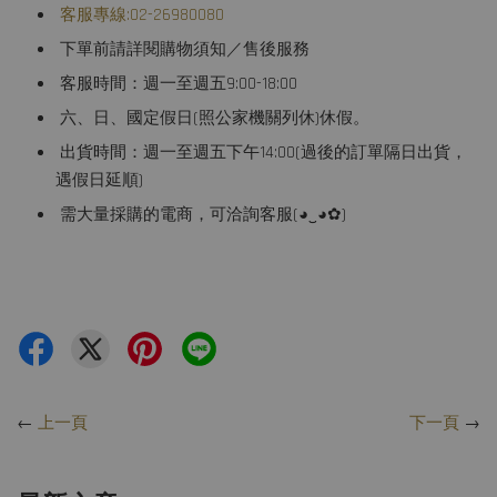
客服專線:02-26980080
下單前請詳閱購物須知／售後服務
客服時間：週一至週五9:00-18:00
六、日、國定假日(照公家機關列休)休假。
出貨時間：週一至週五下午14:00(過後的訂單隔日出貨，
遇假日延順)
需大量採購的電商，可洽詢客服(◕‿◕✿)
←
上一頁
下一頁
→