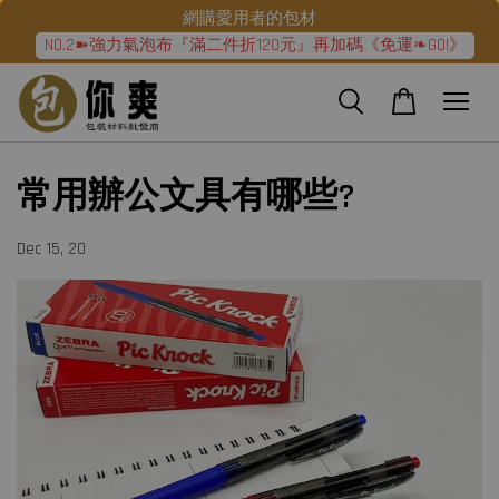
網購愛用者的包材
NO.2➽強力氣泡布『滿二件折120元』再加碼《免運❧GO!》
常用辦公文具有哪些?
Dec 15, 20